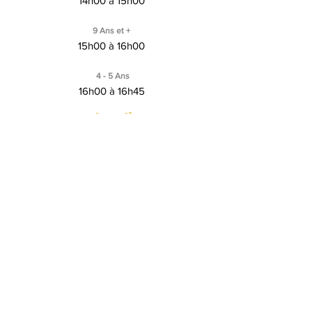
14h00 à 15h00
9 Ans et +
15h00 à 16h00
4 - 5 Ans
16h00 à 16h45
Jeudi
Vendredi
Samedi
7-8-9 ans
17h00 à 18h00
10 Ans et +
18h00 à 19h00