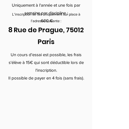
Uniquement à l'année et une fois par
semaine par discipline :
L'inscription se fait uniquement sur place à
60
0 €
l'adresse suivante :
8 Rue de Prague, 75012
Paris
Un cours d'essai est possible, les frais
s'élève à 15€ qui sont déductible lors de
l'inscription.
Il possible de payer en 4 fois (sans frais).