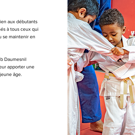
ien aux débutants
nés à tous ceux qui
u se maintenir en
ub Daumesnil
eur apporter une
 jeune âge.